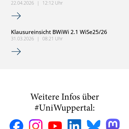
22.04.2026
|
12:12 Uhr
Klausureinsicht BWiWi 1.3 WiSe25/26
Klausureinsicht BWiWi 2.1 WiSe25/26
31.03.2026
|
08:21 Uhr
Klausureinsicht BWiWi 2.1 WiSe25/26
Weitere Infos über
#UniWuppertal: