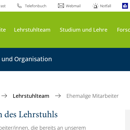
ast
Telefonbuch
Webmail
Notfall
ite
Lehrstuhlteam
Studium und Lehre
Fors
 und Organisation
Lehrstuhlteam
Ehemalige Mitarbeiter
n des Lehrstuhls
rbeiter/innen, die bereits an unserem